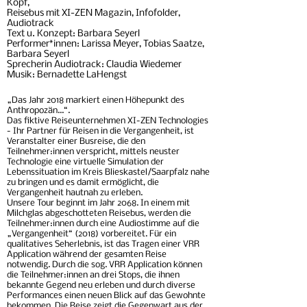
Kopf,
Reisebus mit XI-ZEN Magazin, Infofolder,
Audiotrack
Text u. Konzept: Barbara Seyerl
Performer*innen: Larissa Meyer, Tobias Saatze,
Barbara Seyerl
Sprecherin
Audiotrack: Claudia Wiedemer
Musik: Bernadette LaHengst
„Das Jahr 2018 markiert einen Höhepunkt des
Anthropozän...“.
Das fiktive Reiseunternehmen XI-ZEN Technologies
- Ihr Partner für Reisen in die Vergangenheit, ist
Veranstalter einer Busreise, die den
Teilnehmer:innen verspricht, mittels neuster
Technologie eine virtuelle Simulation der
Lebenssituation im Kreis Blieskastel/Saarpfalz nahe
zu bringen und es damit ermöglicht, die
Vergangenheit hautnah zu erleben.
Unsere Tour beginnt im Jahr 2068. In einem mit
Milchglas abgeschotteten Reisebus, werden die
Teilnehmer:innen durch eine Audiostimme auf die
„Vergangenheit“ (2018) vorbereitet. Für ein
qualitatives Seherlebnis, ist das Tragen einer VRR
Application während der gesamten Reise
notwendig. Durch die sog. VRR Application können
die Teilnehmer:innen an drei Stops, die ihnen
bekannte Gegend neu erleben und durch diverse
Performances einen neuen Blick auf das Gewohnte
bekommen.
Die Reise zeigt die
Gegenwart
aus der