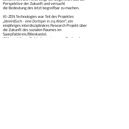
Perspektive der Zukunft und versucht
die
Bedeutung
des Jetzt begreifbar zu machen.
XI-ZEN Technologies war Teil des Projektes
„VereintEuch - eine Dorfoper in 214 Akten“
, ein
einjähriges interdisziplinäres Research
Projekt
über
die Zukunft des sozialen Raumes im
Saarpfalzkreis/Blieskastel.
Während dieser Zeit haben wir unsere Recherchen
anhand von
Performances
an
unterschiedlichsten
Orten und Begebenheiten durchgeführt. Wir haben
ein Gemeinschaftslokal für alle Vereine eröffnet,
eine sportliche Umfrage im Rahmen des
Jahresfestes des Sportvereins gemacht und waren
mit dem XI-ZEN Technologies Ticketbüro zu Gast
auf Vereinsfesten und anderen Festen der Region.