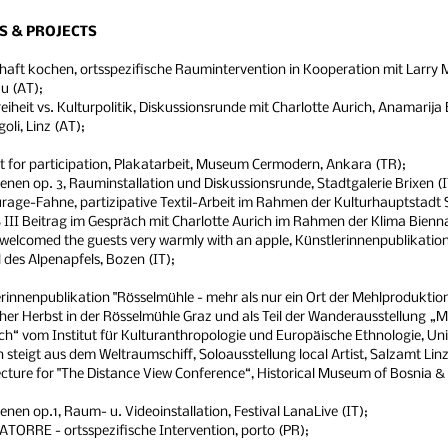
 & PROJECTS
aft kochen, ortsspezifische Raumintervention in Kooperation mit Larry 
u (AT);
eiheit vs. Kulturpolitik, Diskussionsrunde mit Charlotte Aurich, Anamarija B
oli, Linz (AT);
 for participation, Plakatarbeit, Museum Cermodern, Ankara (TR);
enen op. 3, Rauminstallation und Diskussionsrunde, Stadtgalerie Brixen (
urage-Fahne, partizipative Textil-Arbeit im Rahmen der Kulturhauptstad
II Beitrag im Gespräch mit Charlotte Aurich im Rahmen der Klima Bienna
 welcomed the guests very warmly with an apple, Künstlerinnenpublikati
l des Alpenapfels, Bozen (IT);
rinnenpublikation "Rösselmühle - mehr als nur ein Ort der Mehlproduktio
cher Herbst in der Rösselmühle Graz und als Teil der Wanderausstellung „M
h“ vom Institut für Kulturanthropologie und Europäische Ethnologie, Univ
 steigt aus dem Weltraumschiff, Soloausstellung local Artist, Salzamt Linz
lecture for "The Distance View Conference“, Historical Museum of Bosnia 
enen op.1, Raum- u. Videoinstallation, Festival LanaLive (IT);
TORRE - ortsspezifische Intervention, porto (PR);