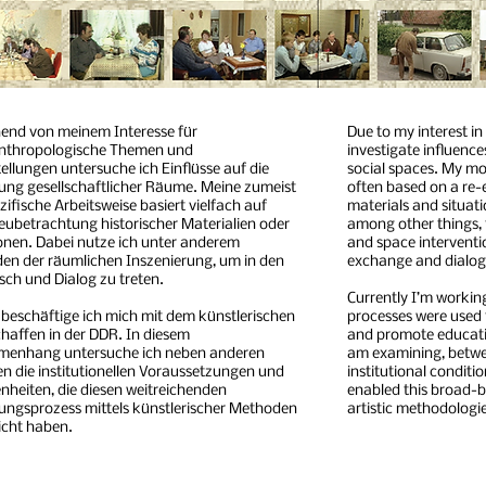
end von meinem Interesse für
Due to my interest in
anthropologische Themen und
investigate influenc
ellungen untersuche ich Einflüsse auf die
social spaces. My mos
ung gesellschaftlicher Räume. Meine zumeist
often based on a re-
zifische Arbeitsweise basiert vielfach auf
materials and situatio
eubetrachtung historischer Materialien oder
among other things, 
onen. Dabei nutze ich unter anderem
and space interventi
en der räumlichen Inszenierung, um in den
exchange and dialogu
sch und Dialog zu treten.
Currently I’m working
 beschäftige ich mich mit dem künstlerischen
processes were used 
haffen in der DDR. In diesem
and promote educatio
enhang untersuche ich neben anderen
am examining, betwee
n die institutionellen Voraussetzungen und
institutional condit
heiten, die diesen weitreichenden
enabled this broad-b
ungsprozess mittels künstlerischer Methoden
artistic methodologi
icht haben.