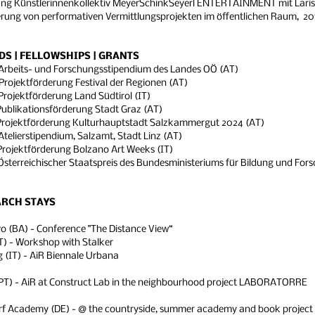
ng Künstlerinnenkollektiv MeyerSchinkSeyerl ENTERTAINMENT mit Lariss
ierung von performativen Vermittlungsprojekten im öffentlichen Raum, 
S | FELLOWSHIPS | GRANTS
Arbeits- und Forschungsstipendium des Landes OÖ (AT)
Projektförderung Festival der Regionen (AT)
Projektförderung Land Südtirol (IT)
ikationsförderung Stadt Graz (AT)
ektförderung Kulturhauptstadt Salzkammergut 2024 (AT)
Atelierstipendium, Salzamt, Stadt Linz (AT)
Projektförderung Bolzano Art Weeks (IT)
Österreichischer Staatspreis des Bundesministeriums für Bildung und For
ARCH STAYS
o (BA) - Conference "The Distance View“
T) - Workshop with Stalker
 (IT) - AiR Biennale Urbana
(PT) - AiR at Construct Lab in the neighbourhood project LABORATORRE
f Academy (DE) - @ the countryside, summer academy and book project