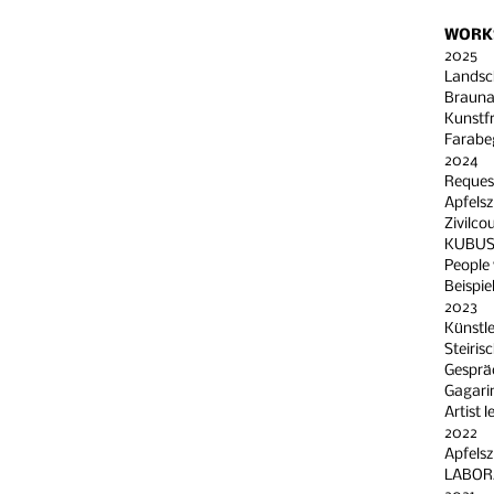
WORKS
2025
Landsch
Brauna
Kunstfr
Farabeg
2024
Request
Apfelsz
Zivilco
KUBUS I
People
Beispie
2023
Künstle
Steiris
Gespräc
Gagarin
Artist 
2022
Apfelsz
LABORA