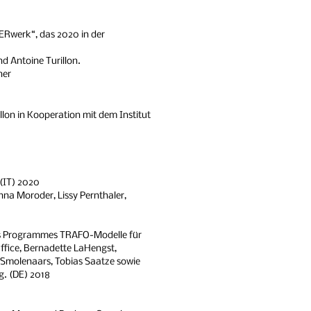
VERwerk“, das 2020 in der
nd Antoine Turillon.
ner
llon in Kooperation mit dem Institut
(IT) 2020
na Moroder, Lissy Pernthaler,
 des Programmes TRAFO-Modelle für
ffice, Bernadette LaHengst,
e-Smolenaars, Tobias Saatze sowie
. (DE)
2018