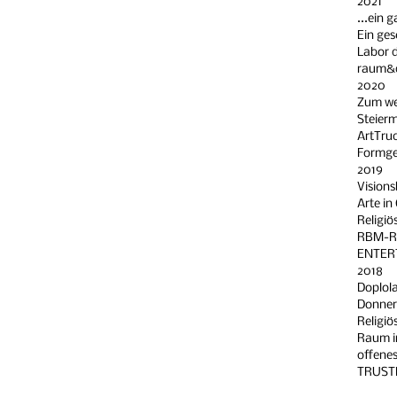
2021
...ein 
Ein ges
Labor d
raum&d
2020
Zum we
Steier
ArtTruc
Formgeb
2019
Visions
Arte in
Religiö
RBM-Re
ENTERT
2018
Doplola
Donners
Religiö
Raum i
offenes
TRUSTER