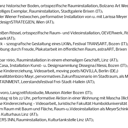
ganz historischer Boden, ortsspezifische Rauminstallation, Bolzano Art Wee
elliges Exemplar, Rauminstallation, Stadtgalerie Brixen (IT);
er Wiener Festwochen, performative Installation von u. mit Larissa Meyer
esignSTRATEGIEN, Wien (AT);
ißen Rössel, ortsspezifische Raum- und Videoinstallation, OEVERwerk, R
mark(AT);
k - szeografische Gestaltung eines LKWs, Festival TRANSART, Bozen (IT)
ung durch Freude, Plakatarbeit im öffentlichen Raum, astraART, Brixen 
bar 1990, Rauminstallation in einem ehemaligen Geschäft, Linz (AT);
 Casa, Installation Kunst- u. Designsammlung Dissegna/Alessi, Bozen (IT);
se Kindererziehung, Videoarbeit, moving poets NOVILLA, Berlin (DE;)
alitätenbüro Mayr, pervormatives Zukunftsszenario im Stadtraum, als 
AINMENT, Leerstandsfestival Frei-Stadt-Hallein (AT);
voro, Langzeitfotostudie, Museion Atelier Bozen (IT);
tag 18 bis 22 Uhr, performative Aktion in einer Wohnung mit Mascha Illich
se Kindererziehung - Videoarbeit, Juristische Fakultät Humbolduniversität 
m Raum mit Baum und Fläche, Raum-u.Videoinstallation als MeyerSch
 Kulturhaus Linz (AT);
S INN, Rauminstallation, Kulturtankstelle Linz (AT);