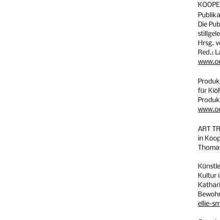
KOOPE
Publik
Die Pub
stillge
Hrsg. v
Red.: L
www.oe
Produk
für Ki
Produkt
www.oe
ART T
in Koop
Thomas
Künstle
Kultur
Kathari
Bewohn
ellie-s