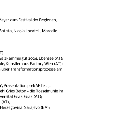
Meyer zum Festival der Regionen,
atista, Nicola Locatelli, Marcello
IT);
t Salzkammergut 2024, Ebensee (AT);
le, Künstlerhaus Factory Wien (AT);
on über Transformationsprozesse am
n", Präsentation prekARTe 23,
ehl Gries Beton - die Rösselmühle im
ersität Graz, Graz (AT);
 (AT);
& Herzegovina, Sarajevo (BA);