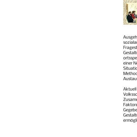
Ausgeh
sozial
Fragest
Gestalt
ortsspe
einer N
Situati
Method
Austau
Aktuell
Volkssc
Zusamm
Faktore
Gegeben
Gestalt
ermögl