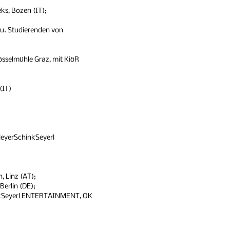
ks, Bozen (IT);
 u. Studierenden von
össelmühle Graz, mit KiöR
;
(IT)
MeyerSchinkSeyerl
, Linz (AT);
Berlin (DE);
inkSeyerl ENTERTAINMENT, OK