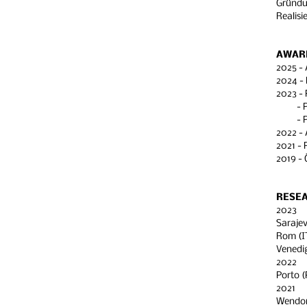
Gründu
Realis
AWARD
2025 -
2024 - 
2023 - 
- Publ
- Proj
2022 - 
2021 - 
2019 - 
RESE
2023
Sarajev
Rom (I
Venedig
2022
Porto 
2021
Wendor