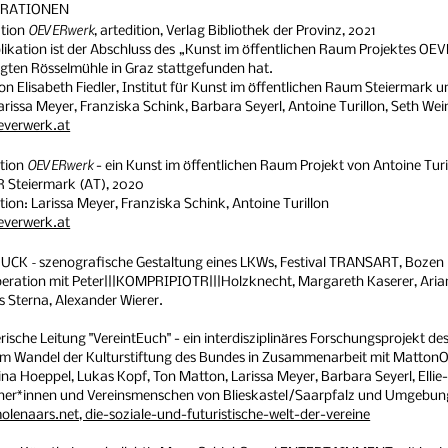
RATIONEN
OEVERwerk
ation
, artedition, Verlag Bibliothek der Provinz, 2021
likation ist der Abschluss des „Kunst im öffentlichen Raum Projektes OE
legten Rösselmühle in Graz stattgefunden hat.
on Elisabeth Fiedler, Institut für Kunst im öffentlichen Raum Steiermark u
arissa Meyer, Franziska Schink, Barbara Seyerl, Antoine Turillon, Seth Wei
verwerk.at
OEVERwerk
tion
- ein Kunst im öffentlichen Raum Projekt von Antoine Turi
öR Steiermark (AT), 2020
ion: Larissa Meyer, Franziska Schink, Antoine Turillon
verwerk.at
-
RUCK
szenografische Gestaltung eines LKWs, Festival TRANSART, Bozen 
eration mit Peter|||KOMPRIPIOTR|||Holzknecht, Margareth Kaserer, Arian
 Sterna, Alexander Wierer.
rische Leitung "VereintEuch" - ein interdisziplinäres Forschungsprojekt
 im Wandel der Kulturstiftung des Bundes in Zusammenarbeit mit MattonO
na Hoeppel, Lukas Kopf, Ton Matton, Larissa Meyer, Barbara Seyerl, Elli
er*innen und Vereinsmenschen von Blieskastel/Saarpfalz und Umgebung
molenaars.net, die-soziale-und-futuristische-welt-der-vereine