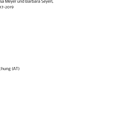
a Meyer und Barbara Seyerl,
2017-2019
schung (AT)