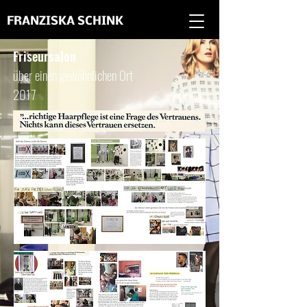
FRANZISKA SCHINK
Friseursalon
über
einen gewöhnlichen Ort
2017